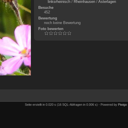
linksrheinisch
/
Rheinhausen
/
Asterlagen
Besuche
452
Bewertung
noch keine Bewertung
Foto bewerten
Seite erstellt in 0.020 s (16 SQL-Abfragen in 0.006 s) - Powered by
Piwigo