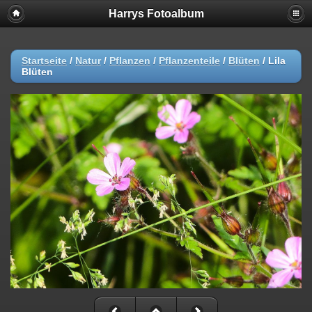
Harrys Fotoalbum
Startseite
/
Natur
/
Pflanzen
/
Pflanzenteile
/
Blüten
/
Lila
Blüten