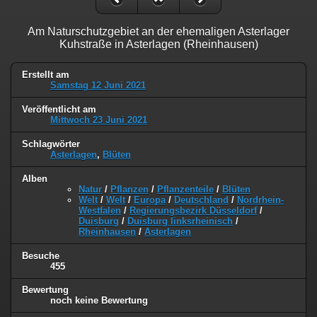
Am Naturschutzgebiet an der ehemaligen Asterlager
Kuhstraße in Asterlagen (Rheinhausen)
Erstellt am
Samstag 12 Juni 2021
Veröffentlicht am
Mittwoch 23 Juni 2021
Schlagwörter
Asterlagen
,
Blüten
Alben
Natur
/
Pflanzen
/
Pflanzenteile
/
Blüten
Welt
/
Welt
/
Europa
/
Deutschland
/
Nordrhein-
Westfalen
/
Regierungsbezirk Düsseldorf
/
Duisburg
/
Duisburg linksrheinisch
/
Rheinhausen
/
Asterlagen
Besuche
455
Bewertung
noch keine Bewertung