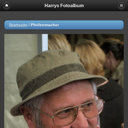
Harrys Fotoalbum
Startseite
/
Pfeifenmacher