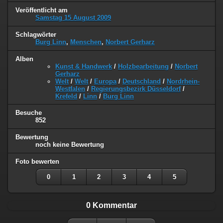
Veröffentlicht am
Samstag 15 August 2009
Schlagwörter
Burg Linn
,
Menschen
,
Norbert Gerharz
Alben
Kunst & Handwerk
/
Holzbearbeitung
/
Norbert
Gerharz
Welt
/
Welt
/
Europa
/
Deutschland
/
Nordrhein-
Westfalen
/
Regierungsbezirk Düsseldorf
/
Krefeld
/
Linn
/
Burg Linn
Besuche
852
Bewertung
noch keine Bewertung
Foto bewerten
0
1
2
3
4
5
0 Kommentar