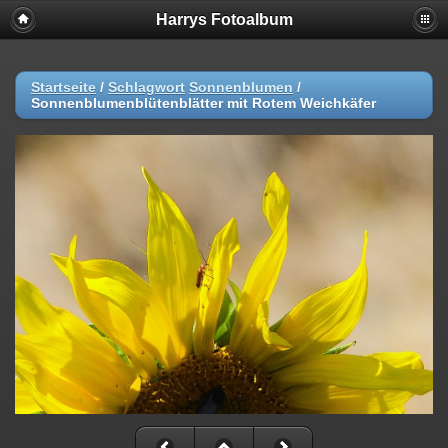
Harrys Fotoalbum
Startseite
/
Schlagwort
Sonnenblumen
/
Sonnenblumenblütenblätter mit Rotem Weichkäfer