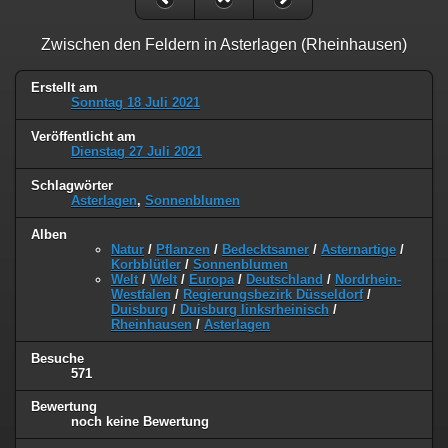
Zwischen den Feldern in Asterlagen (Rheinhausen)
Erstellt am
Sonntag 18 Juli 2021
Veröffentlicht am
Dienstag 27 Juli 2021
Schlagwörter
Asterlagen
,
Sonnenblumen
Alben
Natur
/
Pflanzen
/
Bedecktsamer
/
Asternartige
/
Korbblütler
/
Sonnenblumen
Welt
/
Welt
/
Europa
/
Deutschland
/
Nordrhein-
Westfalen
/
Regierungsbezirk Düsseldorf
/
Duisburg
/
Duisburg linksrheinisch
/
Rheinhausen
/
Asterlagen
Besuche
571
Bewertung
noch keine Bewertung