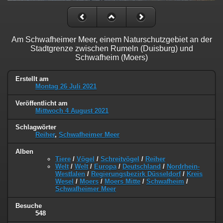
Am Schwafheimer Meer, einem Naturschutzgebiet an der
Stadtgrenze zwischen Rumeln (Duisburg) und
Schwafheim (Moers)
Erstellt am
Montag 26 Juli 2021
Veröffentlicht am
Mittwoch 4 August 2021
Schlagwörter
Reiher
,
Schwafheimer Meer
Alben
Tiere
/
Vögel
/
Schreitvögel
/
Reiher
Welt
/
Welt
/
Europa
/
Deutschland
/
Nordrhein-
Westfalen
/
Regierungsbezirk Düsseldorf
/
Kreis
Wesel
/
Moers
/
Moers Mitte
/
Schwafheim
/
Schwafheimer Meer
Besuche
548