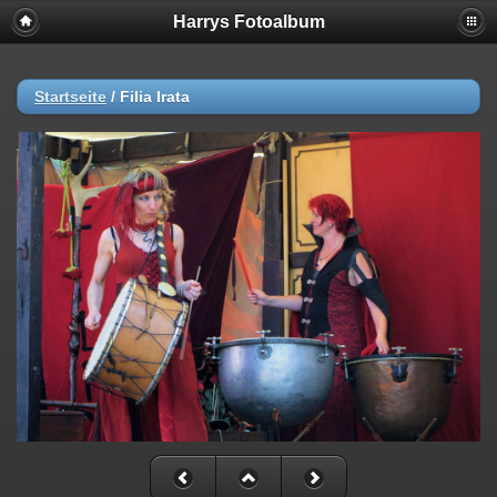
Harrys Fotoalbum
Startseite
/
Filia Irata