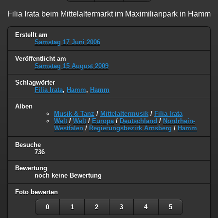
Filia Irata beim Mittelaltermarkt im Maximilianpark in Hamm
Erstellt am
Samstag 17 Juni 2006
Veröffentlicht am
Samstag 15 August 2009
Schlagwörter
Filia Irata
,
Hamm
,
Hamm
Alben
Musik & Tanz
/
Mittelaltermusik
/
Filia Irata
Welt
/
Welt
/
Europa
/
Deutschland
/
Nordrhein-
Westfalen
/
Regierungsbezirk Arnsberg
/
Hamm
Besuche
736
Bewertung
noch keine Bewertung
Foto bewerten
0
1
2
3
4
5