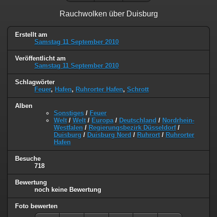
Rauchwolken über Duisburg
Erstellt am
Samstag 11 September 2010
Veröffentlicht am
Samstag 11 September 2010
Schlagwörter
Feuer
,
Hafen
,
Ruhrorter Hafen
,
Schrott
Alben
Sonstiges
/
Feuer
Welt
/
Welt
/
Europa
/
Deutschland
/
Nordrhein-
Westfalen
/
Regierungsbezirk Düsseldorf
/
Duisburg
/
Duisburg Nord
/
Ruhrort
/
Ruhrorter
Hafen
Besuche
718
Bewertung
noch keine Bewertung
Foto bewerten