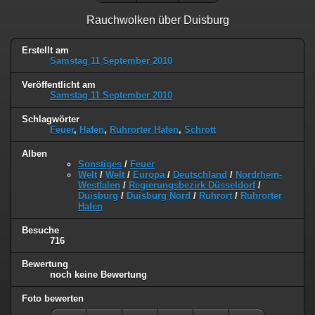
Rauchwolken über Duisburg
Erstellt am
Samstag 11 September 2010
Veröffentlicht am
Samstag 11 September 2010
Schlagwörter
Feuer
,
Hafen
,
Ruhrorter Hafen
,
Schrott
Alben
Sonstiges
/
Feuer
Welt
/
Welt
/
Europa
/
Deutschland
/
Nordrhein-
Westfalen
/
Regierungsbezirk Düsseldorf
/
Duisburg
/
Duisburg Nord
/
Ruhrort
/
Ruhrorter
Hafen
Besuche
716
Bewertung
noch keine Bewertung
Foto bewerten