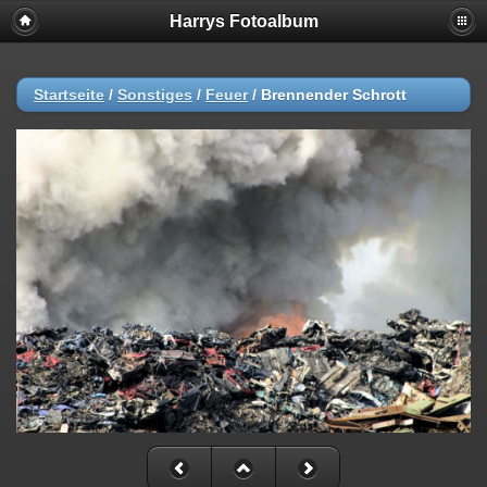
Harrys Fotoalbum
Startseite
/
Sonstiges
/
Feuer
/
Brennender Schrott