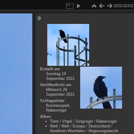
2025/32432
Erstellt am
Sonntag 19
September 2021
Veröffentlicht am
Mittwoch 29
September 2021
Schlagwörter
Businesspark
,
Rabenvögel
Alben
Tiere
/
Vögel
/
Singvögel
/
Rabenvögel
Welt
/
Welt
/
Europa
/
Deutschland
/
Nordrhein-Westfalen
/
Regierungsbezirk