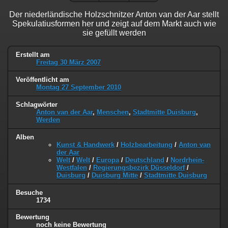
Der niederländische Holzschnitzer Anton van der Aar stellt
Spekulatiusformen her und zeigt auf dem Markt auch wie
sie gefüllt werden
Erstellt am
Freitag 30 März 2007
Veröffentlicht am
Montag 27 September 2010
Schlagwörter
Anton van der Aar
,
Menschen
,
Stadtmitte Duisburg
,
Werden
Alben
Kunst & Handwerk
/
Holzbearbeitung
/
Anton van
der Aar
Welt
/
Welt
/
Europa
/
Deutschland
/
Nordrhein-
Westfalen
/
Regierungsbezirk Düsseldorf
/
Duisburg
/
Duisburg Mitte
/
Stadtmitte Duisburg
Besuche
1734
Bewertung
noch keine Bewertung