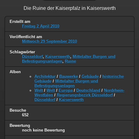
Die Ruine der Kaiserpfalz in Kaiserswerth
Erstellt am
Freitag 2 April 2010
Veröffentlicht am
Mittwoch 29 September 2010
Schlagwörter
Düsseldorf
,
Kaiserswerth
,
Mittelalter Burgen und
Befestigungsanlagen
,
Ruine
Alben
Architektur
/
Bauwerke
/
Gebäude
/
historische
Gebäude
/
Mittelalter Burgen und
Befestigungsanlagen
Welt
/
Welt
/
Europa
/
Deutschland
/
Nordrhein-
Westfalen
/
Regierungsbezirk Düsseldorf
/
Düsseldorf
/
Kaiserswerth
Besuche
652
Bewertung
noch keine Bewertung