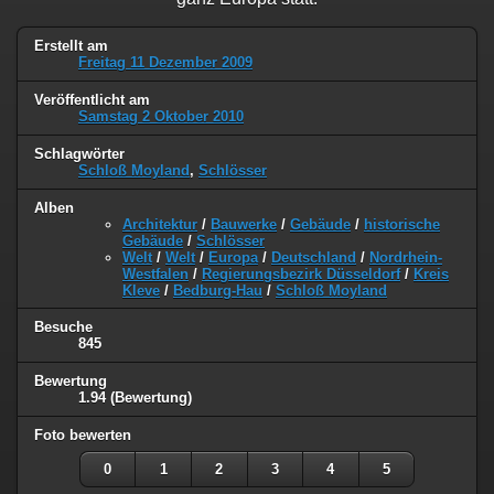
Erstellt am
Freitag 11 Dezember 2009
Veröffentlicht am
Samstag 2 Oktober 2010
Schlagwörter
Schloß Moyland
,
Schlösser
Alben
Architektur
/
Bauwerke
/
Gebäude
/
historische
Gebäude
/
Schlösser
Welt
/
Welt
/
Europa
/
Deutschland
/
Nordrhein-
Westfalen
/
Regierungsbezirk Düsseldorf
/
Kreis
Kleve
/
Bedburg-Hau
/
Schloß Moyland
Besuche
845
Bewertung
1.94
(Bewertung)
Foto bewerten
0
1
2
3
4
5