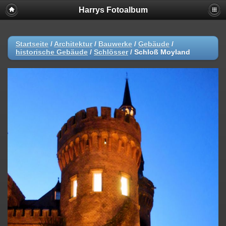
Harrys Fotoalbum
Startseite
/
Architektur
/
Bauwerke
/
Gebäude
/
historische Gebäude
/
Schlösser
/
Schloß Moyland