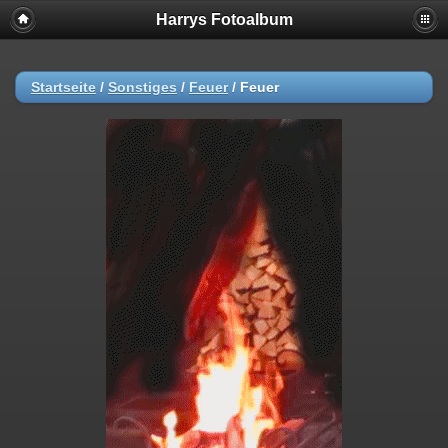
Harrys Fotoalbum
Startseite
/
Sonstiges
/
Feuer
/
Feuer