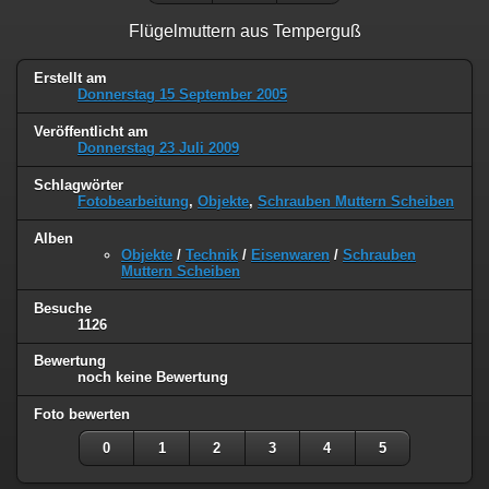
Flügelmuttern aus Temperguß
Erstellt am
Donnerstag 15 September 2005
Veröffentlicht am
Donnerstag 23 Juli 2009
Schlagwörter
Fotobearbeitung
,
Objekte
,
Schrauben Muttern Scheiben
Alben
Objekte
/
Technik
/
Eisenwaren
/
Schrauben
Muttern Scheiben
Besuche
1126
Bewertung
noch keine Bewertung
Foto bewerten
0
1
2
3
4
5