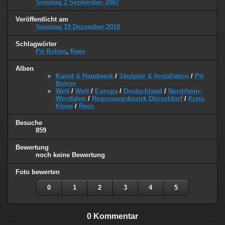
Sonntag 2 September 2007
Veröffentlicht am
Sonntag 19 Dezember 2010
Schlagwörter
Pit Bohne
,
Rees
Alben
Kunst & Handwerk
/
Skulptur & Installation
/
Pit
Bohne
Welt
/
Welt
/
Europa
/
Deutschland
/
Nordrhein-
Westfalen
/
Regierungsbezirk Düsseldorf
/
Kreis
Kleve
/
Rees
Besuche
859
Bewertung
noch keine Bewertung
Foto bewerten
0
1
2
3
4
5
0 Kommentar