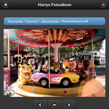
Harrys Fotoalbum
Startseite
/
Events
/
Jahrmärkte
/
Kinderkarussell