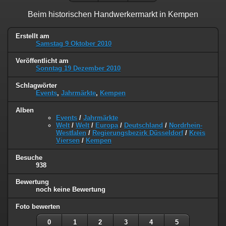
Beim historischen Handwerkermarkt in Kempen
Erstellt am
Samstag 9 Oktober 2010
Veröffentlicht am
Sonntag 19 Dezember 2010
Schlagwörter
Events
,
Jahrmärkte
,
Kempen
Alben
Events
/
Jahrmärkte
Welt
/
Welt
/
Europa
/
Deutschland
/
Nordrhein-
Westfalen
/
Regierungsbezirk Düsseldorf
/
Kreis
Viersen
/
Kempen
Besuche
938
Bewertung
noch keine Bewertung
Foto bewerten
0
1
2
3
4
5