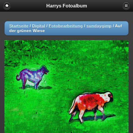
Harrys Fotoalbum
Startseite
/
Digital
/
Fotobearbeitung
/
sundaygimp
/
Auf
der grünen Wiese