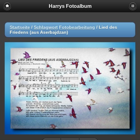
Harrys Fotoalbum
Startseite
/
Schlagwort
Fotobearbeitung
/
Lied des
Friedens (aus Aserbajdzan)