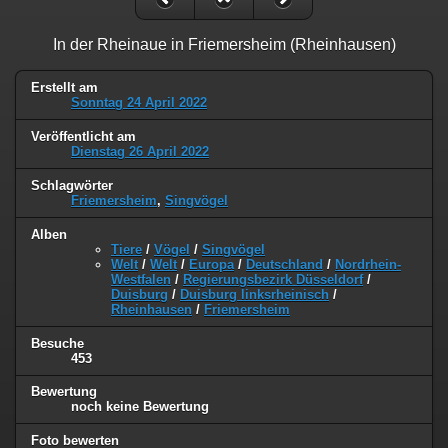
In der Rheinaue in Friemersheim (Rheinhausen)
Erstellt am
Sonntag 24 April 2022
Veröffentlicht am
Dienstag 26 April 2022
Schlagwörter
Friemersheim
,
Singvögel
Alben
Tiere
/
Vögel
/
Singvögel
Welt
/
Welt
/
Europa
/
Deutschland
/
Nordrhein-
Westfalen
/
Regierungsbezirk Düsseldorf
/
Duisburg
/
Duisburg linksrheinisch
/
Rheinhausen
/
Friemersheim
Besuche
453
Bewertung
noch keine Bewertung
Foto bewerten