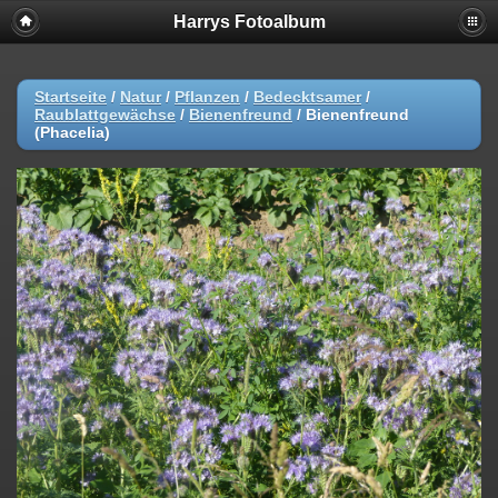
Harrys Fotoalbum
Startseite
/
Natur
/
Pflanzen
/
Bedecktsamer
/
Raublattgewächse
/
Bienenfreund
/
Bienenfreund
(Phacelia)