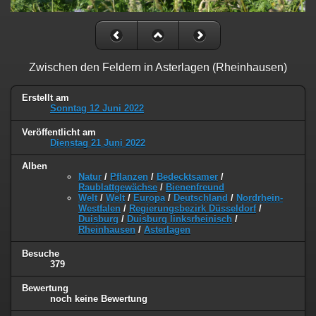
Zwischen den Feldern in Asterlagen (Rheinhausen)
Erstellt am
Sonntag 12 Juni 2022
Veröffentlicht am
Dienstag 21 Juni 2022
Alben
Natur
/
Pflanzen
/
Bedecktsamer
/
Raublattgewächse
/
Bienenfreund
Welt
/
Welt
/
Europa
/
Deutschland
/
Nordrhein-
Westfalen
/
Regierungsbezirk Düsseldorf
/
Duisburg
/
Duisburg linksrheinisch
/
Rheinhausen
/
Asterlagen
Besuche
379
Bewertung
noch keine Bewertung