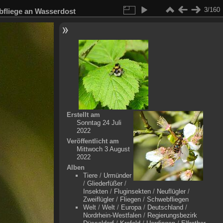
3/160
fliege an Wasserdost
Erstellt am
Sonntag 24 Juli
2022
Veröffentlicht am
Mittwoch 3 August
2022
Alben
Tiere
/
Urmünder
/
Gliederfüßer
/
Insekten
/
Fluginsekten
/
Neuflügler
/
Zweiflügler
/
Fliegen
/
Schwebfliegen
Welt
/
Welt
/
Europa
/
Deutschland
/
Nordrhein-Westfalen
/
Regierungsbezirk