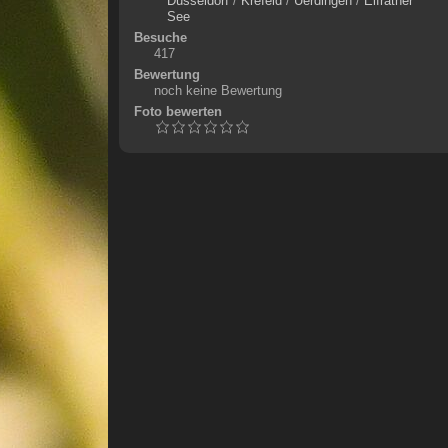
Düsseldorf
/
Krefeld
/
Uerdingen
/
Elfrather
See
Besuche
417
Bewertung
noch keine Bewertung
Foto bewerten