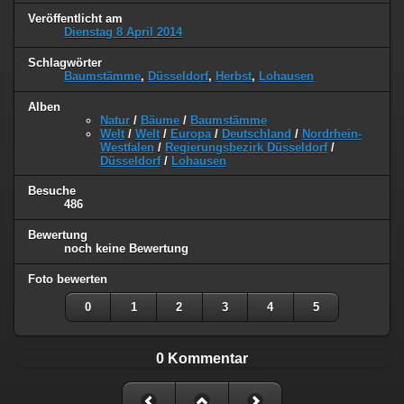
Veröffentlicht am
Dienstag 8 April 2014
Schlagwörter
Baumstämme
,
Düsseldorf
,
Herbst
,
Lohausen
Alben
Natur
/
Bäume
/
Baumstämme
Welt
/
Welt
/
Europa
/
Deutschland
/
Nordrhein-
Westfalen
/
Regierungsbezirk Düsseldorf
/
Düsseldorf
/
Lohausen
Besuche
486
Bewertung
noch keine Bewertung
Foto bewerten
0
1
2
3
4
5
0 Kommentar