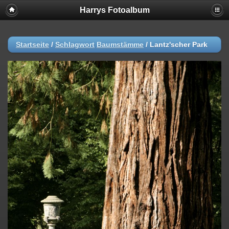
Harrys Fotoalbum
Startseite
/
Schlagwort
Baumstämme
/
Lantz'scher Park