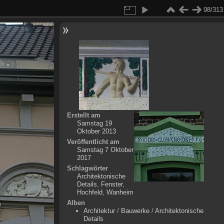
98/313
Erstellt am
Samstag 19
Oktober 2013
Veröffentlicht am
Samstag 7 Oktober
2017
Schlagwörter
Architektonische
Details
,
Fenster
,
Hochfeld
,
Wanheim
Alben
Architektur
/
Bauwerke
/
Architektonische
Details