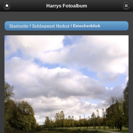
Harrys Fotoalbum
Startseite
/
Schlagwort
Herbst
/
Emscherblick