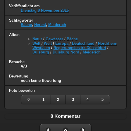
Veröffentlicht am
Dienstag 8 November 2016
Schlagwörter
Bäche
,
Herbst
,
Meiderich
Alben
Natur
/
Gewässer
/
Bäche
Welt
/
Welt
/
Europa
/
Deutschland
/
Nordrhein-
Westfalen
/
Regierungsbezirk Düsseldorf
/
Duisburg
/
Duisburg Nord
/
Meiderich
Besuche
473
Bewertung
noch keine Bewertung
Foto bewerten
0
1
2
3
4
5
0 Kommentar