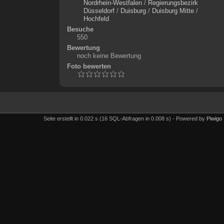
Nordrhein-Westfalen
/
Regierungsbezirk
Düsseldorf
/
Duisburg
/
Duisburg Mitte
/
Hochfeld
Besuche
550
Bewertung
noch keine Bewertung
Foto bewerten
Seite erstellt in 0.022 s (16 SQL-Abfragen in 0.008 s) - Powered by
Piwigo