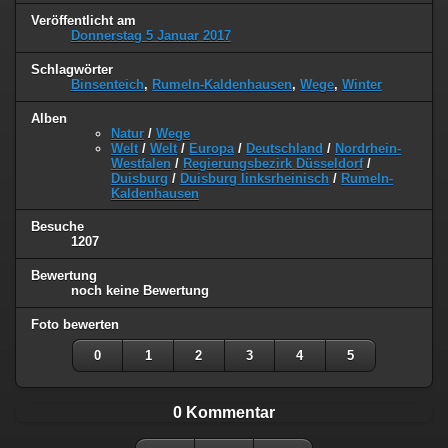
Veröffentlicht am
Donnerstag 5 Januar 2017
Schlagwörter
Binsenteich
,
Rumeln-Kaldenhausen
,
Wege
,
Winter
Alben
Natur
/
Wege
Welt
/
Welt
/
Europa
/
Deutschland
/
Nordrhein-
Westfalen
/
Regierungsbezirk Düsseldorf
/
Duisburg
/
Duisburg linksrheinisch
/
Rumeln-
Kaldenhausen
Besuche
1207
Bewertung
noch keine Bewertung
Foto bewerten
0
1
2
3
4
5
0 Kommentar