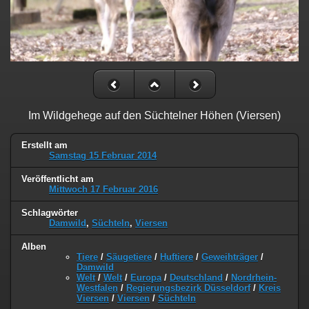
Im Wildgehege auf den Süchtelner Höhen (Viersen)
Erstellt am
Samstag 15 Februar 2014
Veröffentlicht am
Mittwoch 17 Februar 2016
Schlagwörter
Damwild
,
Süchteln
,
Viersen
Alben
Tiere
/
Säugetiere
/
Huftiere
/
Geweihträger
/
Damwild
Welt
/
Welt
/
Europa
/
Deutschland
/
Nordrhein-
Westfalen
/
Regierungsbezirk Düsseldorf
/
Kreis
Viersen
/
Viersen
/
Süchteln