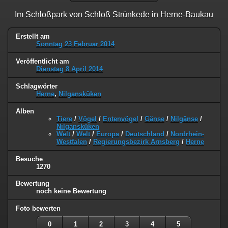
Im Schloßpark von Schloß Strünkede in Herne-Baukau
Erstellt am
Sonntag 23 Februar 2014
Veröffentlicht am
Dienstag 8 April 2014
Schlagwörter
Herne
,
Nilgansküken
Alben
Tiere
/
Vögel
/
Entenvögel
/
Gänse
/
Nilgänse
/
Nilgansküken
Welt
/
Welt
/
Europa
/
Deutschland
/
Nordrhein-
Westfalen
/
Regierungsbezirk Arnsberg
/
Herne
Besuche
1270
Bewertung
noch keine Bewertung
Foto bewerten
0
1
2
3
4
5