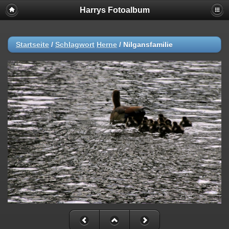
Harrys Fotoalbum
Startseite
/
Schlagwort
Herne
/
Nilgansfamilie