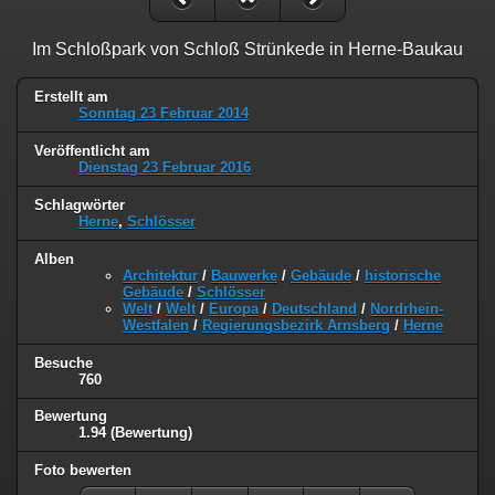
Im Schloßpark von Schloß Strünkede in Herne-Baukau
Erstellt am
Sonntag 23 Februar 2014
Veröffentlicht am
Dienstag 23 Februar 2016
Schlagwörter
Herne
,
Schlösser
Alben
Architektur
/
Bauwerke
/
Gebäude
/
historische
Gebäude
/
Schlösser
Welt
/
Welt
/
Europa
/
Deutschland
/
Nordrhein-
Westfalen
/
Regierungsbezirk Arnsberg
/
Herne
Besuche
760
Bewertung
1.94
(Bewertung)
Foto bewerten