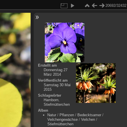
20692/32432
Erstellt am
Donnerstag 27
März 2014
Veröffentlicht am
Samstag 30 Mai
2015
Schlagwörter
Hamborn
,
Stiefmütterchen
Alben
Natur
/
Pflanzen
/
Bedecktsamer
/
Veilchengewächse
/
Veilchen
/
Stiefmütterchen