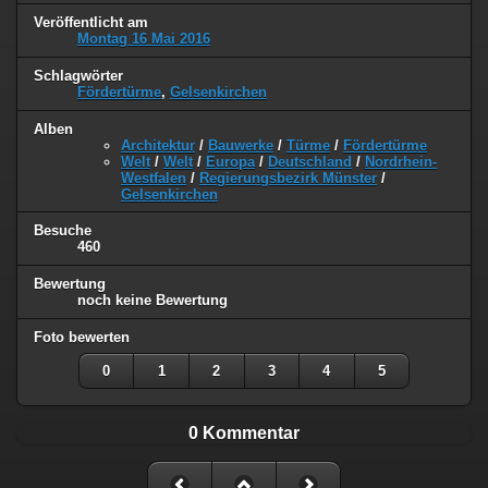
Veröffentlicht am
Montag 16 Mai 2016
Schlagwörter
Fördertürme
,
Gelsenkirchen
Alben
Architektur
/
Bauwerke
/
Türme
/
Fördertürme
Welt
/
Welt
/
Europa
/
Deutschland
/
Nordrhein-
Westfalen
/
Regierungsbezirk Münster
/
Gelsenkirchen
Besuche
460
Bewertung
noch keine Bewertung
Foto bewerten
0
1
2
3
4
5
0 Kommentar