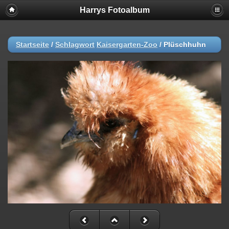
Harrys Fotoalbum
Startseite
/
Schlagwort
Kaisergarten-Zoo
/
Plüschhuhn