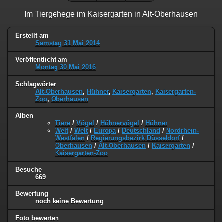
Im Tiergehege im Kaisergarten in Alt-Oberhausen
Erstellt am
Samstag 31 Mai 2014
Veröffentlicht am
Montag 30 Mai 2016
Schlagwörter
Alt-Oberhausen
,
Hühner
,
Kaisergarten
,
Kaisergarten-
Zoo
,
Oberhausen
Alben
Tiere
/
Vögel
/
Hühnervögel
/
Hühner
Welt
/
Welt
/
Europa
/
Deutschland
/
Nordrhein-
Westfalen
/
Regierungsbezirk Düsseldorf
/
Oberhausen
/
Alt-Oberhausen
/
Kaisergarten
/
Kaisergarten-Zoo
Besuche
669
Bewertung
noch keine Bewertung
Foto bewerten