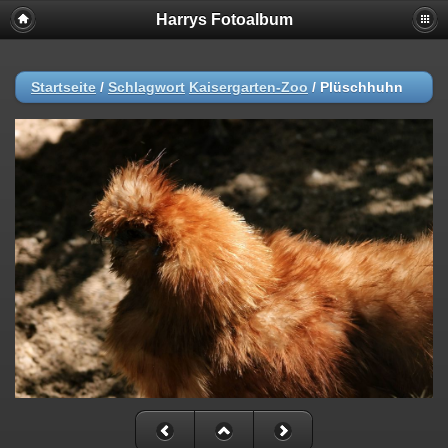
Harrys Fotoalbum
Startseite
/
Schlagwort
Kaisergarten-Zoo
/
Plüschhuhn