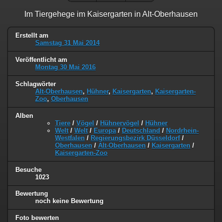
Im Tiergehege im Kaisergarten in Alt-Oberhausen
Erstellt am
Samstag 31 Mai 2014
Veröffentlicht am
Montag 30 Mai 2016
Schlagwörter
Alt-Oberhausen
,
Hühner
,
Kaisergarten
,
Kaisergarten-
Zoo
,
Oberhausen
Alben
Tiere
/
Vögel
/
Hühnervögel
/
Hühner
Welt
/
Welt
/
Europa
/
Deutschland
/
Nordrhein-
Westfalen
/
Regierungsbezirk Düsseldorf
/
Oberhausen
/
Alt-Oberhausen
/
Kaisergarten
/
Kaisergarten-Zoo
Besuche
1023
Bewertung
noch keine Bewertung
Foto bewerten