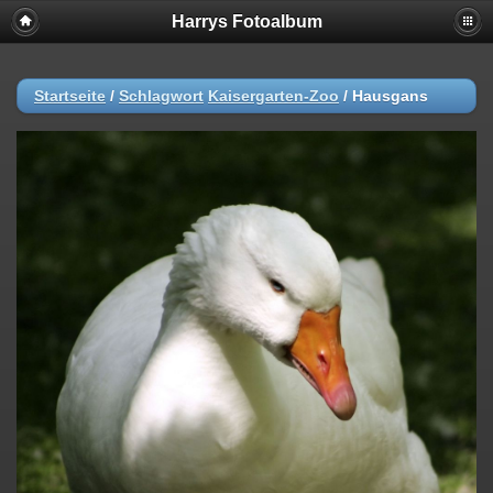
Harrys Fotoalbum
Startseite
/
Schlagwort
Kaisergarten-Zoo
/
Hausgans