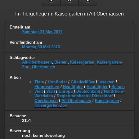
Im Tiergehege im Kaisergarten in Alt-Oberhausen
Erstellt am
Samstag 31 Mai 2014
Veröffentlicht am
Montag 30 Mai 2016
Schlagwörter
Alt-Oberhausen
,
Bienen
,
Kaisergarten
,
Kaisergarten-
Zoo
,
Oberhausen
Alben
Tiere
/
Urmünder
/
Gliederfüßer
/
Insekten
/
Fluginsekten
/
Neuflügler
/
Hautflügler
/
Bienen
Welt
/
Welt
/
Europa
/
Deutschland
/
Nordrhein-
Westfalen
/
Regierungsbezirk Düsseldorf
/
Oberhausen
/
Alt-Oberhausen
/
Kaisergarten
/
Kaisergarten-Zoo
Besuche
2154
Bewertung
noch keine Bewertung