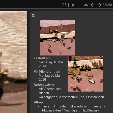
85/201
Erstellt am
Samstag 31 Mai
2014
Veröffentlicht am
Montag 30 Mai
2016
Schlagwörter
Alt-Oberhausen
,
Bienen
,
Kaisergarten
,
Kaisergarten-Zoo
,
Oberhausen
Alben
Tiere
/
Urmünder
/
Gliederfüßer
/
Insekten
/
Fluginsekten
/
Neuflügler
/
Hautflügler
/