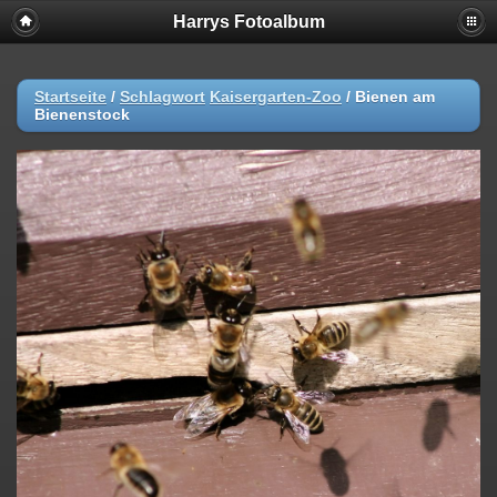
Harrys Fotoalbum
Startseite
/
Schlagwort
Kaisergarten-Zoo
/
Bienen am
Bienenstock