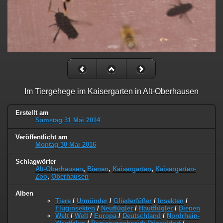
Im Tiergehege im Kaisergarten in Alt-Oberhausen
Erstellt am
Samstag 31 Mai 2014
Veröffentlicht am
Montag 30 Mai 2016
Schlagwörter
Alt-Oberhausen
,
Bienen
,
Kaisergarten
,
Kaisergarten-
Zoo
,
Oberhausen
Alben
Tiere
/
Urmünder
/
Gliederfüßer
/
Insekten
/
Fluginsekten
/
Neuflügler
/
Hautflügler
/
Bienen
Welt
/
Welt
/
Europa
/
Deutschland
/
Nordrhein-