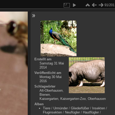
91/201
Erstellt am
Samstag 31 Mai
2014
Veröffentlicht am
Montag 30 Mai
2016
Schlagwörter
Alt-Oberhausen
,
Bienen
,
Kaisergarten
,
Kaisergarten-Zoo
,
Oberhausen
Alben
Tiere
/
Urmünder
/
Gliederfüßer
/
Insekten
/
Fluginsekten
/
Neuflügler
/
Hautflügler
/