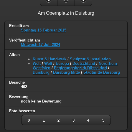
Am Opernplatz in Duisburg
Erstellt am
Sonntag 15 Februar 2015
Veröffentlicht am
Mittwoch 17 Juli 2024
Alben
Kunst & Handwerk
/
Skulptur & Installation
Welt
/
Welt
/
Europa
/
Deutschland
/
Nordrhein-
Westfalen
/
Regierungsbezirk Düsseldorf
/
Duisburg
/
Duisburg Mitte
/
Stadtmitte Duisburg
Besuche
462
Bewertung
noch keine Bewertung
Foto bewerten
0
1
2
3
4
5