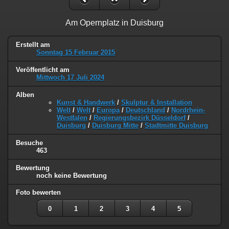
Am Opernplatz in Duisburg
Erstellt am
Sonntag 15 Februar 2015
Veröffentlicht am
Mittwoch 17 Juli 2024
Alben
Kunst & Handwerk
/
Skulptur & Installation
Welt
/
Welt
/
Europa
/
Deutschland
/
Nordrhein-
Westfalen
/
Regierungsbezirk Düsseldorf
/
Duisburg
/
Duisburg Mitte
/
Stadtmitte Duisburg
Besuche
463
Bewertung
noch keine Bewertung
Foto bewerten
0
1
2
3
4
5