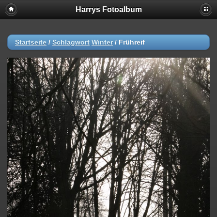
Harrys Fotoalbum
Startseite
/
Schlagwort
Winter
/
Frühreif