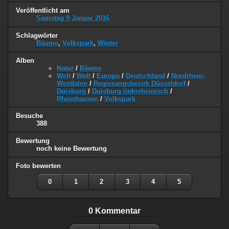
Veröffentlicht am
Samstag 9 Januar 2016
Schlagwörter
Bäume
,
Volkspark
,
Winter
Alben
Natur
/
Bäume
Welt
/
Welt
/
Europa
/
Deutschland
/
Nordrhein-
Westfalen
/
Regierungsbezirk Düsseldorf
/
Duisburg
/
Duisburg linksrheinisch
/
Rheinhausen
/
Volkspark
Besuche
388
Bewertung
noch keine Bewertung
Foto bewerten
0
1
2
3
4
5
0 Kommentar