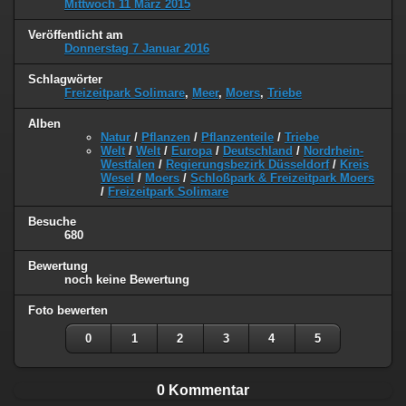
Mittwoch 11 März 2015
Veröffentlicht am
Donnerstag 7 Januar 2016
Schlagwörter
Freizeitpark Solimare
,
Meer
,
Moers
,
Triebe
Alben
Natur
/
Pflanzen
/
Pflanzenteile
/
Triebe
Welt
/
Welt
/
Europa
/
Deutschland
/
Nordrhein-
Westfalen
/
Regierungsbezirk Düsseldorf
/
Kreis
Wesel
/
Moers
/
Schloßpark & Freizeitpark Moers
/
Freizeitpark Solimare
Besuche
680
Bewertung
noch keine Bewertung
Foto bewerten
0
1
2
3
4
5
0 Kommentar