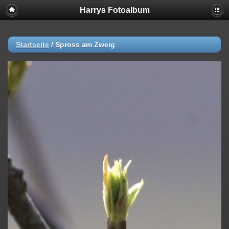
Harrys Fotoalbum
Startseite
/
Spross am Zweig