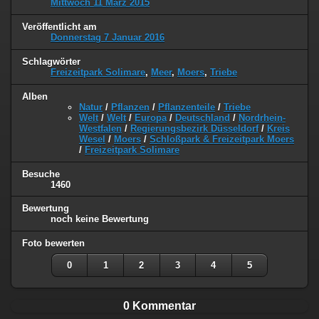
Mittwoch 11 März 2015
Veröffentlicht am
Donnerstag 7 Januar 2016
Schlagwörter
Freizeitpark Solimare
,
Meer
,
Moers
,
Triebe
Alben
Natur
/
Pflanzen
/
Pflanzenteile
/
Triebe
Welt
/
Welt
/
Europa
/
Deutschland
/
Nordrhein-
Westfalen
/
Regierungsbezirk Düsseldorf
/
Kreis
Wesel
/
Moers
/
Schloßpark & Freizeitpark Moers
/
Freizeitpark Solimare
Besuche
1460
Bewertung
noch keine Bewertung
Foto bewerten
0
1
2
3
4
5
0 Kommentar