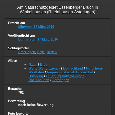
Am Naturschutzgebiet Essenberger Bruch in
Winkelhausen (Rheinhausen-Asterlagen)
Erstellt am
Mittwoch 18 März 2015
Veröffentlicht am
Donnerstag 17 März 2016
Schlagwörter
Asterlagen
,
Erde
,
Regen
Alben
Natur
/
Erde
Welt
/
Welt
/
Europa
/
Deutschland
/
Nordrhein-
Westfalen
/
Regierungsbezirk Düsseldorf
/
Duisburg
/
Duisburg linksrheinisch
/
Rheinhausen
/
Asterlagen
Besuche
762
Bewertung
noch keine Bewertung
Foto bewerten