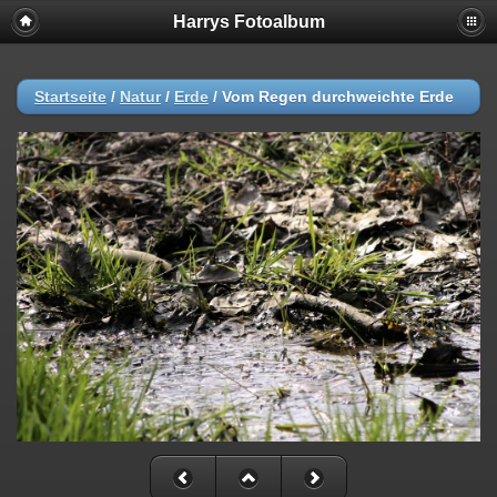
Harrys Fotoalbum
Startseite
/
Natur
/
Erde
/
Vom Regen durchweichte Erde