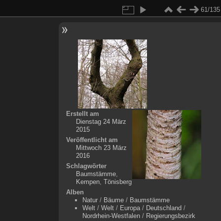
61/135
Erstellt am
Dienstag 24 März
2015
Veröffentlicht am
Mittwoch 23 März
2016
Schlagwörter
Baumstämme
,
Kempen
,
Tönisberg
Alben
Natur
/
Bäume
/
Baumstämme
Welt
/
Welt
/
Europa
/
Deutschland
/
Nordrhein-Westfalen
/
Regierungsbezirk