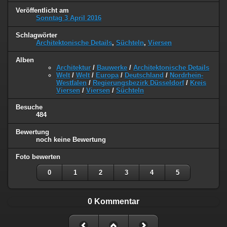
Veröffentlicht am
Sonntag 3 April 2016
Schlagwörter
Architektonische Details
,
Süchteln
,
Viersen
Alben
Architektur
/
Bauwerke
/
Architektonische Details
Welt
/
Welt
/
Europa
/
Deutschland
/
Nordrhein-
Westfalen
/
Regierungsbezirk Düsseldorf
/
Kreis
Viersen
/
Viersen
/
Süchteln
Besuche
484
Bewertung
noch keine Bewertung
Foto bewerten
0
1
2
3
4
5
0 Kommentar