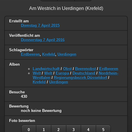
Am Westrich in Uerdingen (Krefeld)
Erstellt am
Dienstag 7 April 2015
Veröffentlicht am
Donnerstag 7 April 2016
Schlagwörter
Erdbeeren
,
Krefeld
,
Uerdingen
Alben
Landwirtschaft
/
Obst
/
Beerenobst
/
Erdbeeren
Welt
/
Welt
/
Europa
/
Deutschland
/
Nordrhein-
Westfalen
/
Regierungsbezirk Düsseldorf
/
Krefeld
/
Uerdingen
Besuche
430
Bewertung
noch keine Bewertung
Foto bewerten
0
1
2
3
4
5