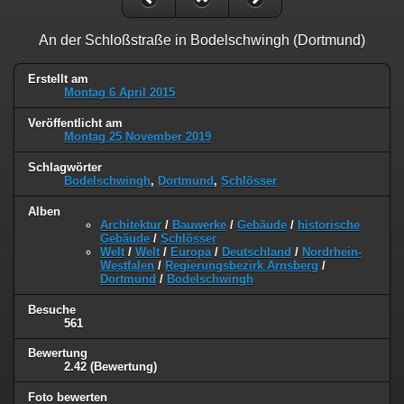
An der Schloßstraße in Bodelschwingh (Dortmund)
Erstellt am
Montag 6 April 2015
Veröffentlicht am
Montag 25 November 2019
Schlagwörter
Bodelschwingh
,
Dortmund
,
Schlösser
Alben
Architektur
/
Bauwerke
/
Gebäude
/
historische
Gebäude
/
Schlösser
Welt
/
Welt
/
Europa
/
Deutschland
/
Nordrhein-
Westfalen
/
Regierungsbezirk Arnsberg
/
Dortmund
/
Bodelschwingh
Besuche
561
Bewertung
2.42
(Bewertung)
Foto bewerten