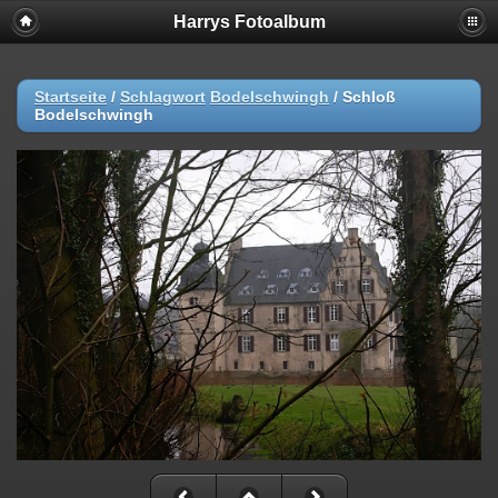
Harrys Fotoalbum
Startseite
/
Schlagwort
Bodelschwingh
/
Schloß
Bodelschwingh