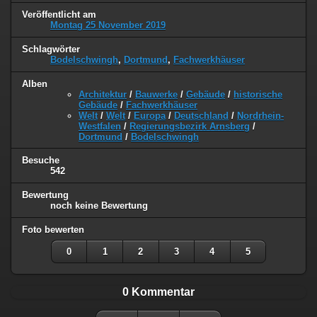
Veröffentlicht am
Montag 25 November 2019
Schlagwörter
Bodelschwingh
,
Dortmund
,
Fachwerkhäuser
Alben
Architektur
/
Bauwerke
/
Gebäude
/
historische
Gebäude
/
Fachwerkhäuser
Welt
/
Welt
/
Europa
/
Deutschland
/
Nordrhein-
Westfalen
/
Regierungsbezirk Arnsberg
/
Dortmund
/
Bodelschwingh
Besuche
542
Bewertung
noch keine Bewertung
Foto bewerten
0
1
2
3
4
5
0 Kommentar