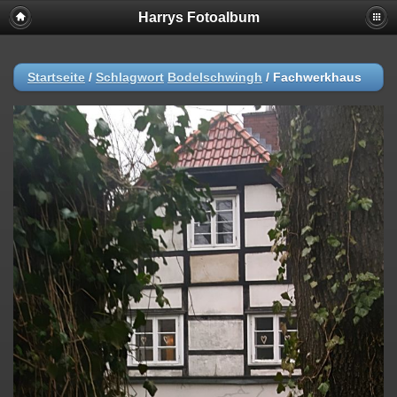
Harrys Fotoalbum
Startseite
/
Schlagwort
Bodelschwingh
/
Fachwerkhaus