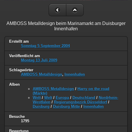
AMBOSS Metalldesign beim Marinamarkt am Duisburger
Innenhafen
Erstellt am
Sonntag 5 September 2004
Veröffentlicht am
Montag 13 Juli 2009
Schlagwörter
AMBOSS Metalldesign
,
Innenhafen
Alben
AMBOSS Metalldesign
/
Harry on the road
(Märkte)
Welt
/
Welt
/
Europa
/
Deutschland
/
Nordrhein-
Westfalen
/
Regierungsbezirk Düsseldorf
/
Duisburg
/
Duisburg Mitte
/
Innenhafen
Besuche
1795
Bewertung