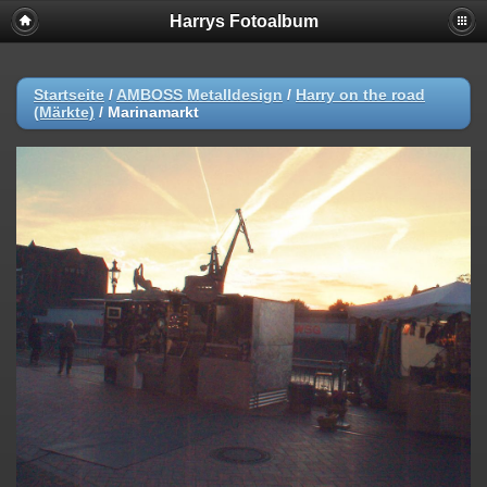
Harrys Fotoalbum
Startseite
/
AMBOSS Metalldesign
/
Harry on the road
(Märkte)
/
Marinamarkt